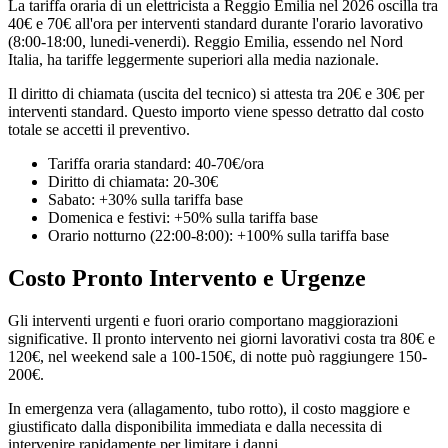
La tariffa oraria di un elettricista a Reggio Emilia nel 2026 oscilla tra
40€ e 70€ all'ora per interventi standard durante l'orario lavorativo
(8:00-18:00, lunedi-venerdi). Reggio Emilia, essendo nel Nord
Italia, ha tariffe leggermente superiori alla media nazionale.
Il diritto di chiamata (uscita del tecnico) si attesta tra 20€ e 30€ per
interventi standard. Questo importo viene spesso detratto dal costo
totale se accetti il preventivo.
Tariffa oraria standard: 40-70€/ora
Diritto di chiamata: 20-30€
Sabato: +30% sulla tariffa base
Domenica e festivi: +50% sulla tariffa base
Orario notturno (22:00-8:00): +100% sulla tariffa base
Costo Pronto Intervento e Urgenze
Gli interventi urgenti e fuori orario comportano maggiorazioni
significative. Il pronto intervento nei giorni lavorativi costa tra 80€ e
120€, nel weekend sale a 100-150€, di notte può raggiungere 150-
200€.
In emergenza vera (allagamento, tubo rotto), il costo maggiore e
giustificato dalla disponibilita immediata e dalla necessita di
intervenire rapidamente per limitare i danni.